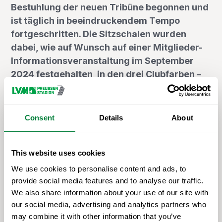
Bestuhlung der neuen Tribüne begonnen und
ist täglich in beeindruckendem Tempo
fortgeschritten. Die Sitzschalen wurden
dabei, wie auf Wunsch auf einer Mitglieder-
Informationsveranstaltung im September
2024 festgehalten, in den drei Clubfarben –
Schwarz, Weiß und Grün – angebracht. In den
Visualisierungen waren anfangs alle Plätze in
grün gehalten. Alle Sitzschalen sind
Consent
Details
About
Sonderanfertigungen des Lieferanten Nowy
Styl. Das bedeutet bei den grünen
This website uses cookies
Sitzschalen zum Beispiel, dass sie einen
eigens durch den SCP festgelegten Farbcode
We use cookies to personalise content and ads, to
abbilden.
provide social media features and to analyse our traffic.
We also share information about your use of our site with
Ebenfalls gut zu erkennen und vor allem
our social media, advertising and analytics partners who
spannend zu verfolgen waren die Arbeiten am
may combine it with other information that you’ve