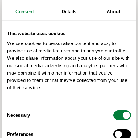
Die Nordtribüne wird gemeinsam mit dem
Eckgebäude im Südwesten der wohl
Consent
Details
About
aufwendigste Bauabschnitt. Dort entsteht eine
neue Tribüne mit mit rund 2.800 Sitzplätzen,
This website uses cookies
Logen sowie Service- und Businessflächen.
Geplant sind im Erdgeschoss ein Foyer und
We use cookies to personalise content and ads, to
Servicebereiche, im ersten Obergeschoss ein
provide social media features and to analyse our traffic.
We also share information about your use of our site with
Businessbereich mit VIP-Zone sowie im zweiten
our social media, advertising and analytics partners who
Obergeschoss 21 neue Logen. Der
may combine it with other information that you’ve
Businessbereich kann außerhalb der Spieltage
provided to them or that they’ve collected from your use
als Veranstaltungsraum genutzt werden und
of their services.
bietet Platz für rund 700 Menschen. Zudem
entstehen auf der Nordtribüne rund 120 der
insgesamt 190 Rollstuhlplätze im Stadion.
Consent
Necessary
Selection
Die neue Osttribüne soll zunächst mit rund 6.900
Stehplätzen zum Saisonstart Anfang August in
Preferences